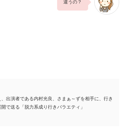
違うの？
え、出演者である内村光良、さまぁ～ずを相手に、行き
展開で送る「脱力系成り行きバラエティ」