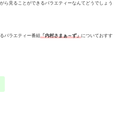
がら見ることができるバラエティーなんてどうでしょう
るバラエティー番組
「内村さまぁ～ず」
についておすす