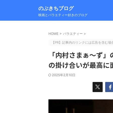
のぶきちブログ
映画とバラエティー好きのブログ
HOME
>
バラエティー
>
【PR】記事内のリンクには広告を含む場
「内村さまぁ～ず」
の掛け合いが最高に
2025年2月10日