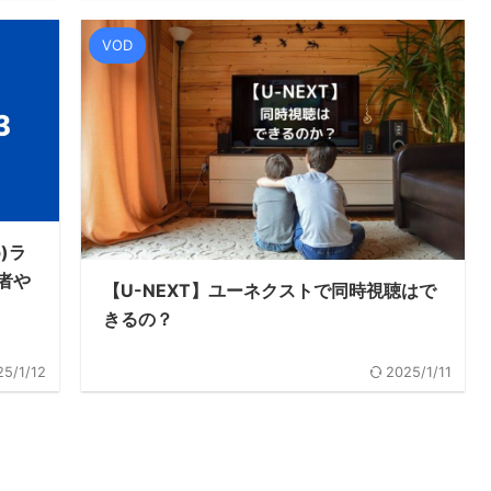
VOD
p)ラ
者や
【U-NEXT】ユーネクストで同時視聴はで
きるの？
25/1/12
2025/1/11